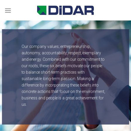
Skip
to
content
Our company values; entrepreneurship,
autonomy, accountability, respect, exemplary
and energy. Combined with our commitment to
our roots, these six beliefs motivate our people
to balance short-term practices with
sustainable long-term passion. Making a
difference by incorporating these beliefs into
concrete actions that focus on the environment,
business and people is a great achievement for
us.