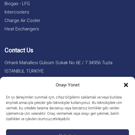
Biogas - LFG
Intercoolers
Charge Air Cooler
Heat Exchangers
Contact Us
Orhanlı Mahallesi Gülsüm Sokak No 6E / 7 34956 Tuzla
İSTANBUL TÜRKİYE
+90 216 510 2020
Onayı Yönet
info@didar.com.tr
En iyi deneyimleri sunmak için, cihaz bilgilerini saklamak ve/veya bunlara
erişmek amacıyla çerezler gibi teknolojiler kullanıyoruz. Bu teknolojilere izin
vermek, bu sitedeki tarama davranışı veya benzersiz kimlikler gibi verileri
işlememize izin verecektir. Onay vermemek veya onayı geri çekmek, belirli
özellikleri ve işlevleri olumsuz etkileyebilir.