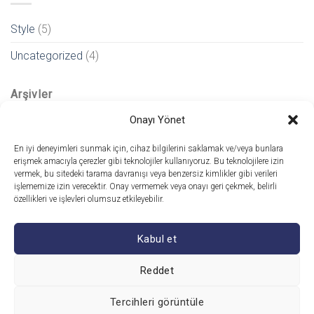
Style
(5)
Uncategorized
(4)
Arşivler
Onayı Yönet
Aralık 2021
(1)
En iyi deneyimleri sunmak için, cihaz bilgilerini saklamak ve/veya bunlara
erişmek amacıyla çerezler gibi teknolojiler kullanıyoruz. Bu teknolojilere izin
Kasım 2015
(1)
vermek, bu sitedeki tarama davranışı veya benzersiz kimlikler gibi verileri
işlememize izin verecektir. Onay vermemek veya onayı geri çekmek, belirli
Ekim 2015
(2)
özellikleri ve işlevleri olumsuz etkileyebilir.
Ocak 2014
(1)
Kabul et
Aralık 2013
(2)
Ağustos 2013
(2)
Reddet
Tercihleri görüntüle