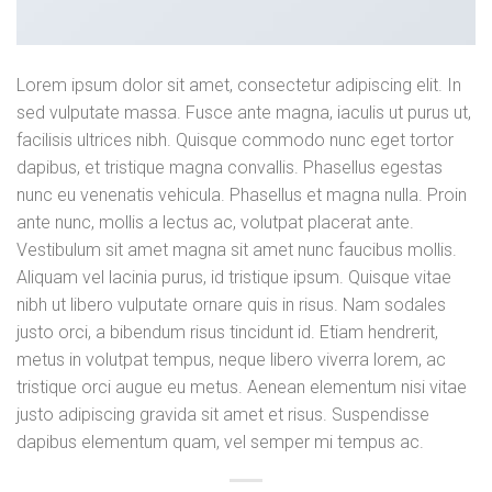
Lorem ipsum dolor sit amet, consectetur adipiscing elit. In
sed vulputate massa. Fusce ante magna, iaculis ut purus ut,
facilisis ultrices nibh. Quisque commodo nunc eget tortor
dapibus, et tristique magna convallis. Phasellus egestas
nunc eu venenatis vehicula. Phasellus et magna nulla. Proin
ante nunc, mollis a lectus ac, volutpat placerat ante.
Vestibulum sit amet magna sit amet nunc faucibus mollis.
Aliquam vel lacinia purus, id tristique ipsum. Quisque vitae
nibh ut libero vulputate ornare quis in risus. Nam sodales
justo orci, a bibendum risus tincidunt id. Etiam hendrerit,
metus in volutpat tempus, neque libero viverra lorem, ac
tristique orci augue eu metus. Aenean elementum nisi vitae
justo adipiscing gravida sit amet et risus. Suspendisse
dapibus elementum quam, vel semper mi tempus ac.