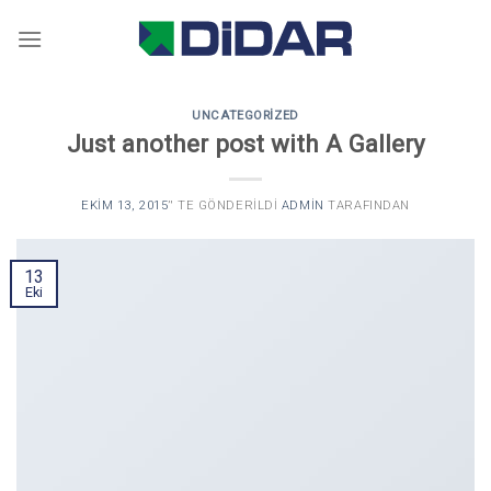
Skip
to
content
UNCATEGORIZED
Just another post with A Gallery
EKIM 13, 2015
’' TE GÖNDERILDI
ADMIN
TARAFINDAN
13
Eki